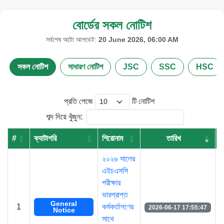
বোর্ডের সকল নোটিশ
সর্বশেষ অটো আপডেট:
20 June 2026, 06:00 AM
সকল নোটিশ
সাধারণ নোটিশ
JSC
SSC
HSC
প্রতি পেজে
টি নোটিশ
শব্দ দিয়ে খুঁজুন:
#
ক্যাটাগরি
শিরোনাম
তারিখ
ড
২০২৬ সালের
এইচএসসি
পরীক্ষার
ভারপ্রাপ্ত
General
1
কর্মকর্তাগণের
2026-06-17 17:55:47
Notice
সাথে