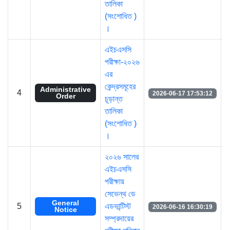
তালিকা
(সংশোধিত )
।
এইচএসসি
পরীক্ষা-২০২৬
এর
কেন্দ্রসমূহের
Administrative
4
2026-06-17 17:53:12
Order
চূড়ান্ত
তালিকা
(সংশোধিত )
।
২০২৬ সালের
এইচএসসি
পরীক্ষায়
সেভেন্থ ডে
General
5
এডভান্টিস্ট
2026-06-16 16:30:19
Notice
সম্প্রদায়ের