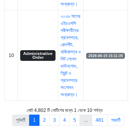
সংক্রান্ত।
২০২৬ সালের
এইচএসসি
পরীক্ষার্থীদের
প্রবেশপত্র,
রোলশীট,
হাজিরাপত্র ও
Administrative
10
2026-06-15 15:11:35
Order
সিট লেবেল
ডাউনলোড,
প্রিন্ট ও
প্রবেশপত্র
সংশোধন
সংক্রান্ত।
মোট 4,802 টি নোটিশের মধ্যে 1 থেকে 10 পর্যন্ত
পূর্ববর্তী
1
2
3
4
5
…
481
পরবর্তী