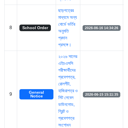
ছাড়পত্রের
মাধ্যমে অন্য
বোর্ডে ভর্তির
8
School Order
2026-06-16 14:34:26
অনুমতি
প্রদান
প্রসঙ্গে।
২০২৬ সালের
এইচএসসি
পরীক্ষার্থীদের
প্রবেশপত্র,
রোলশীট,
হাজিরাপত্র ও
General
9
2026-06-15 15:11:35
Notice
সিট লেবেল
ডাউনলোড,
প্রিন্ট ও
প্রবেশপত্র
সংশোধন