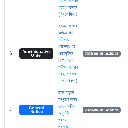
পরীক্ষা শনিবার
গ্রহণ প্রসঙ্গে
( সংশোধিত )
২০২৬ সালের
এইচএসসি
পরীক্ষায়
সেভেন্থ ডে
Administrative
6
এডভান্টিস্ট
2026-06-16 16:30:19
Order
সম্প্রদায়ের
পরীক্ষা শনিবার
গ্রহণ প্রসঙ্গে
( সংশোধিত )
ছাড়পত্রের
মাধ্যমে অন্য
বোর্ডে ভর্তির
General
7
2026-06-16 14:34:26
Notice
অনুমতি
প্রদান
প্রসঙ্গে।